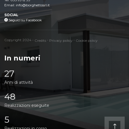
Email: info@borghettosrl.it
Email: info@borghettosrl.it
SOCIAL
Seguici su Facebook
Seguici su Facebook
Credits
Privacy policy
Cookie policy
Copyright 2024 -
-
-
Credits
Privacy policy
Cookie policy
In numeri
27
Anni di attività
48
Realizzazioni eseguite
5
Realizzazioni in corso