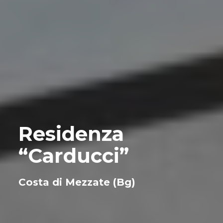
Residenza
“Carducci”
Costa di Mezzate (Bg)