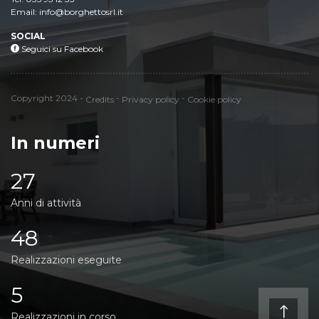
Email: info@borghettosrl.it
SOCIAL
Seguici su Facebook
Seguici su Facebook
Credits
Privacy policy
Cookie policy
Copyright 2024 -
-
-
Credits
Privacy policy
Cookie policy
In numeri
27
Anni di attività
48
Realizzazioni eseguite
5
Realizzazioni in corso