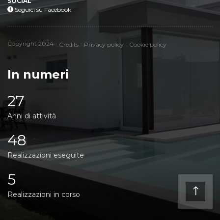
SOCIAL
Seguici su Facebook
Seguici su Facebook
Credits
Privacy policy
Cookie policy
Copyright 2024 -
-
-
Credits
Privacy policy
Cookie policy
In numeri
27
Anni di attività
48
Realizzazioni eseguite
5
Realizzazioni in corso