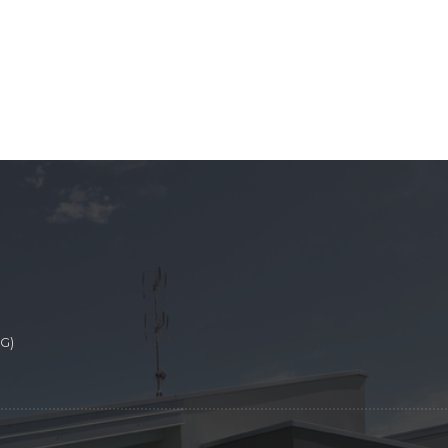
Home
Vendita
Investimento
Realizz
Home
Vendita
Investimento
Realizz
BG)