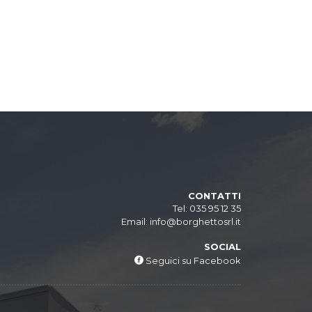
azioni
Chi siamo
Contatti
Cerca
azioni
Chi siamo
Contatti
Cerca
CONTATTI
035 95 12 35
Email: info@borghettosrl.it
Email: info@borghettosrl.it
SOCIAL
Seguici su Facebook
Seguici su Facebook