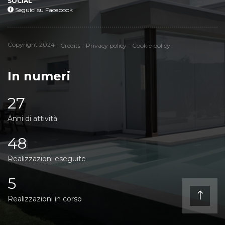
SOCIAL
Seguici su Facebook
Seguici su Facebook
Credits
Privacy policy
Cookie policy
Copyright 2024 -
-
-
Credits
Privacy policy
Cookie policy
In numeri
27
Anni di attività
48
Realizzazioni eseguite
5
Realizzazioni in corso